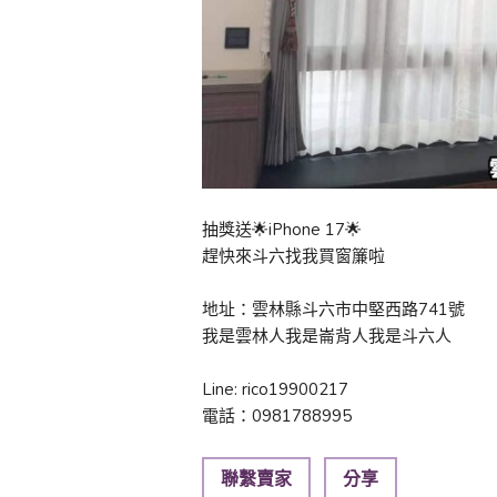
抽獎送🌟iPhone 17🌟
趕快來斗六找我買窗簾啦
地址：雲林縣斗六市中堅西路741號
我是雲林人我是崙背人我是斗六人
Line: rico19900217
電話：0981788995
聯繫賣家
分享