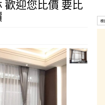
 歡迎您比價 要比
價