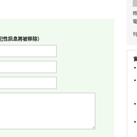
姓
電
犯性訊息將被移除）