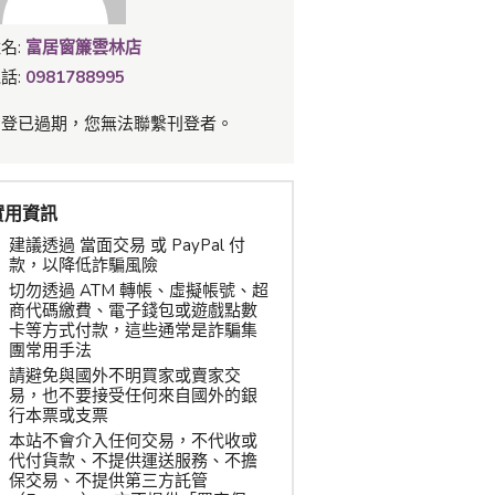
名:
富居窗簾雲林店
話:
0981788995
刊登已過期，您無法聯繫刊登者。
實用資訊
建議透過 當面交易 或 PayPal 付
款，以降低詐騙風險
切勿透過 ATM 轉帳、虛擬帳號、超
商代碼繳費、電子錢包或遊戲點數
卡等方式付款，這些通常是詐騙集
團常用手法
請避免與國外不明買家或賣家交
易，也不要接受任何來自國外的銀
行本票或支票
本站不會介入任何交易，不代收或
代付貨款、不提供運送服務、不擔
保交易、不提供第三方託管