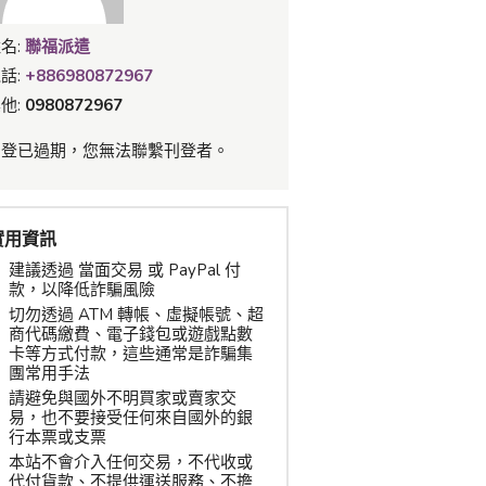
名:
聯福派遣
話:
+886980872967
他:
0980872967
刊登已過期，您無法聯繫刊登者。
實用資訊
建議透過 當面交易 或 PayPal 付
款，以降低詐騙風險
切勿透過 ATM 轉帳、虛擬帳號、超
商代碼繳費、電子錢包或遊戲點數
卡等方式付款，這些通常是詐騙集
團常用手法
請避免與國外不明買家或賣家交
易，也不要接受任何來自國外的銀
行本票或支票
本站不會介入任何交易，不代收或
代付貨款、不提供運送服務、不擔