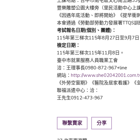
上課地點：台中市南屯區文心南五路33
豐樂雕塑公園大樓旁（里民活動中心上
《因遇年底活動、即將開始》《提早衝
本會通過《勞動部勞動力發展署TTQS
考試報名日期(個別、團體)：
115年第三梯次115年8月27日至9月7日
檢定日期：
115年第三梯次115年11月8日。
臺中市就業服務人員職業工會
洽：王理事長0980-872-967+line
網站：
http://www.she02042001.com.
《外勞空窗期》《醫院及居家看護》《全
聯福派遣中心：洽：
王先生0912-473-967
聯繫賣家
分享