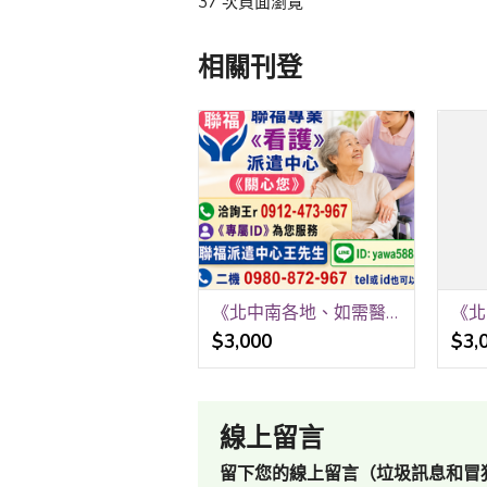
37 次頁面瀏覽
相關刊登
《北中南各地、如需醫院、居家看護》24H 《請提早預約、才可能會有看護》 祝福平安、健康。 聯福專業«看護»派遣中心《關心您》 洽詢王r 0912-473-967
$3,000
$3,
線上留言
留下您的線上留言（垃圾訊息和冒