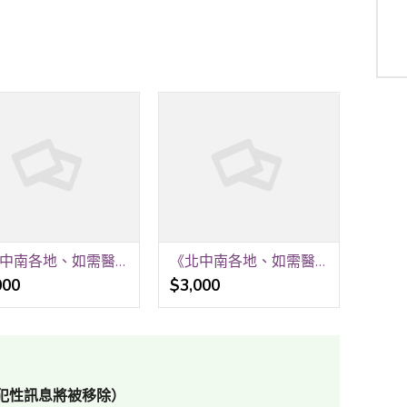
《北中南各地、如需醫院、居家看護》24H 《請提早預約、才可能會有看護》 祝福平安、健康。 聯福專業«看護»派遣中心《關心您》 洽詢王r 0912-473-967
《北中南各地、如需醫院、居家看護》24H 《請提早預約、才可能會有看護》 祝福平安、健康。 聯福專業«看護»派遣中心《關心您》 洽詢王r 0912-473-967
000
$3,000
犯性訊息將被移除）