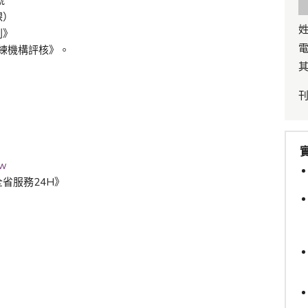
號
課）
姓
刺》
電
訓練機構評核》。
其
tw
省服務24H》