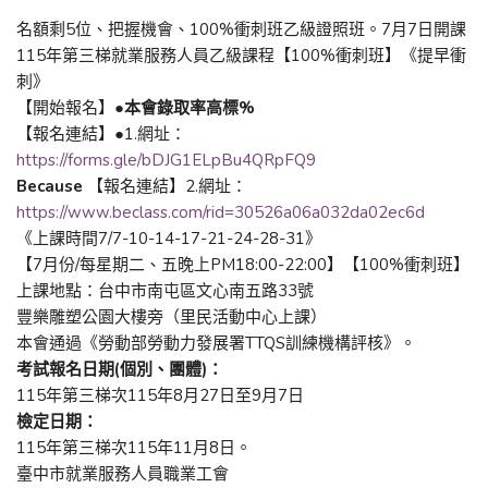
名額剩5位、把握機會、100%衝刺班乙級證照班。7月7日開課
115年第三梯就業服務人員乙級課程【100%衝刺班】《提早衝
刺》
【開始報名】●
本會錄取率高標%
【報名連結】●1.網址：
https://forms.gle/bDJG1ELpBu4QRpFQ9
Because
【報名連結】2.網址：
https://www.beclass.com/rid=30526a06a032da02ec6d
《上課時間7/7-10-14-17-21-24-28-31》
【7月份/每星期二、五晚上PM18:00-22:00】【100%衝刺班】
上課地點：台中市南屯區文心南五路33號
豐樂雕塑公園大樓旁（里民活動中心上課）
本會通過《勞動部勞動力發展署TTQS訓練機構評核》。
考試報名日期(個別、團體)：
115年第三梯次115年8月27日至9月7日
檢定日期：
115年第三梯次115年11月8日。
臺中市就業服務人員職業工會