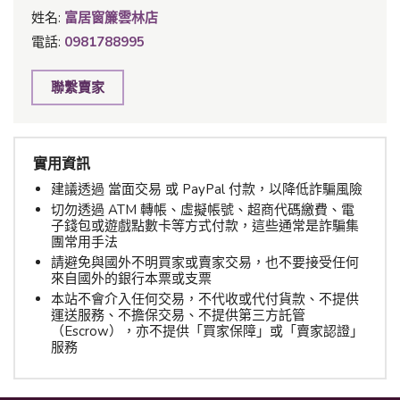
姓名:
富居窗簾雲林店
電話:
0981788995
聯繫賣家
實用資訊
建議透過 當面交易 或 PayPal 付款，以降低詐騙風險
切勿透過 ATM 轉帳、虛擬帳號、超商代碼繳費、電
子錢包或遊戲點數卡等方式付款，這些通常是詐騙集
團常用手法
請避免與國外不明買家或賣家交易，也不要接受任何
來自國外的銀行本票或支票
本站不會介入任何交易，不代收或代付貨款、不提供
運送服務、不擔保交易、不提供第三方託管
（Escrow），亦不提供「買家保障」或「賣家認證」
服務