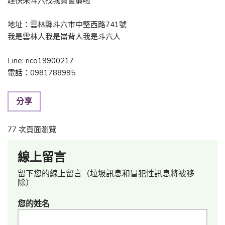
趕快來斗六找我買窗簾啦
地址：雲林縣斗六市中堅西路741號
我是雲林人我是崙背人我是斗六人
Line: rico19900217
電話：0981788995
分享
77 次頁面瀏覽
線上留言
留下您的線上留言（垃圾訊息和冒犯性訊息將被移
除）
您的姓名