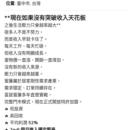
位置:
臺中市, 台灣
**現在如果沒有突破收入天花板
之後生活壓力只會越來越大**
很多人不是不努力，
而是收入早就卡住了。
每天工作、每天忙碌，
但收入沒有明顯成長。
當物價一直漲、開銷一直增加，
沒有新的收入來源，
壓力只會越來越重。
窗簾屬於居家剛性需求產業，
需求穩定、訂單持續存在。
富居窗簾多年直營實戰，
完整門市模式，現在正式開放特許加盟。
🔥 低投資
🔥 高回收
🔥 平均利潤
52%
🔥
2～6 個月進入穩定節奏