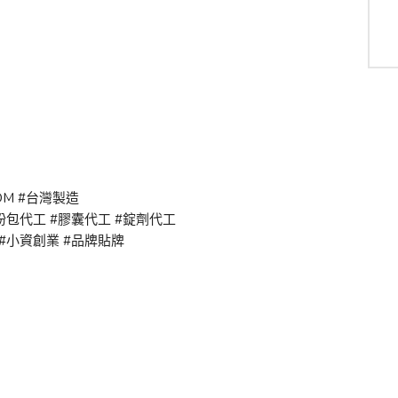
DM #台灣製造
粉包代工 #膠囊代工 #錠劑代工
 #小資創業 #品牌貼牌