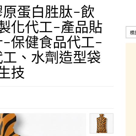
膠原蛋白胜肽-飲
製化代工-產品貼
-保健食品代工-
代工、水劑造型袋
生技