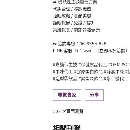
➡️ 機能性主題開發方向
代謝管理 / 體態雕塑
睡眠放鬆 / 養顏美容
護眼保健 / 免疫力提升
美肌保養 / 關節骨骼健康
⸻
☎️ 洽詢專線：06-6355-848
LINE 客服 ID：fawell（立即私訊洽談）
⸻
#嘉護保生技 #保健食品代工 #OEM #O
#果凍代工 #膠原蛋白飲品 #酵素果凍 #
#造型袋飲品 #異型袋飲品 #水平機代工
聯繫賣家
分享
102 次頁面瀏覽
相關刊登