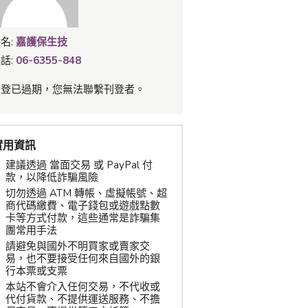
名:
嘉護保生技
話:
06-6355-848
刊登已過期，您無法聯繫刊登者。
實用資訊
建議透過 當面交易 或 PayPal 付
款，以降低詐騙風險
切勿透過 ATM 轉帳、虛擬帳號、超
商代碼繳費、電子錢包或遊戲點數
卡等方式付款，這些通常是詐騙集
團常用手法
請避免與國外不明買家或賣家交
易，也不要接受任何來自國外的銀
行本票或支票
本站不會介入任何交易，不代收或
代付貨款、不提供運送服務、不擔