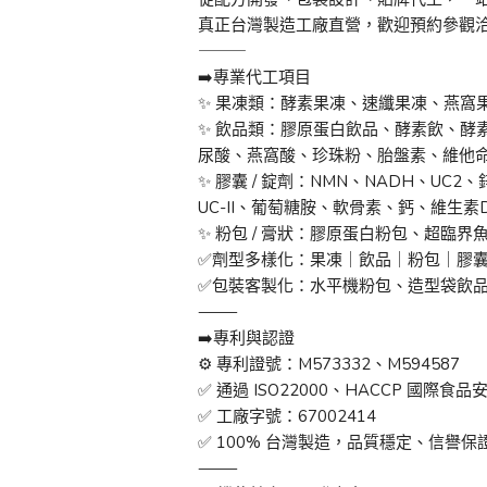
真正台灣製造工廠直營，歡迎預約參觀
⸻
➡️專業代工項目
✨ 果凍類：酵素果凍、速纖果凍、燕窩
✨ 飲品類：膠原蛋白飲品、酵素飲、酵
尿酸、燕窩酸、珍珠粉、胎盤素、維他命
✨ 膠囊 / 錠劑：NMN、NADH、UC
UC-II、葡萄糖胺、軟骨素、鈣、維生素
✨ 粉包 / 膏狀：膠原蛋白粉包、超臨
✅劑型多樣化：果凍｜飲品｜粉包｜膠
✅包裝客製化：水平機粉包、造型袋飲
⸻
➡️專利與認證
⚙️ 專利證號：M573332、M594587
✅ 通過 ISO22000、HACCP 國際食
✅ 工廠字號：67002414
✅ 100% 台灣製造，品質穩定、信譽保
⸻