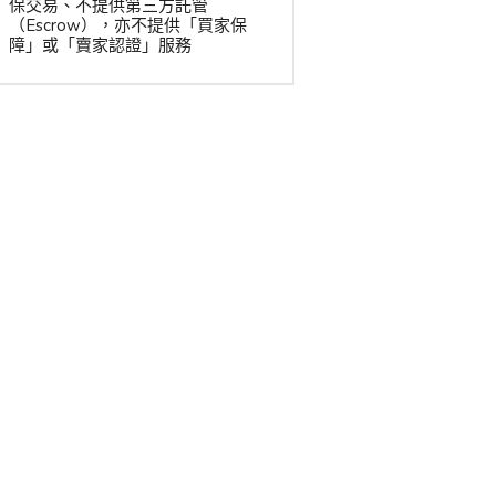
保交易、不提供第三方託管
（Escrow），亦不提供「買家保
障」或「賣家認證」服務