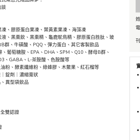
洽談
姓
電
果凍、膠原蛋白果凍、葉黃素果凍、海藻凍
素液、黑棗飲、黑棗精、龜鹿鴕鳥精、膠原蛋白胜肽、玻
B群、牛磺酸、PQQ、彈力蛋白、其它客製飲品
2、鋅、葡萄糖胺、EPA、DHA、SPM、Q10、酵母B群、
D3、GABA、L-茶胺酸、色胺酸等
界魚油粉、酵素纖維粉、綠蜂膠、木鱉果、紅石榴等
囊｜錠劑｜濃縮膏狀
品、異型袋飲品
品安全雙認證
證