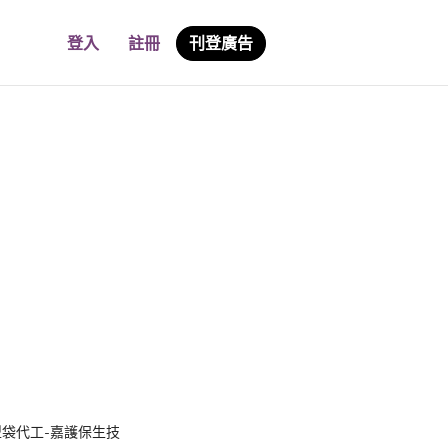
登入
註冊
刊登廣告
型袋代工-嘉護保生技