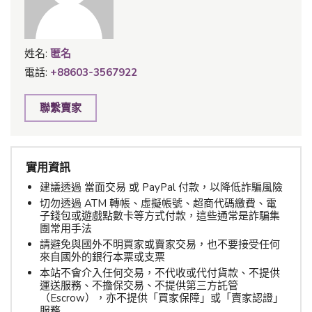
姓名:
匿名
電話:
+88603-3567922
聯繫賣家
實用資訊
建議透過 當面交易 或 PayPal 付款，以降低詐騙風險
切勿透過 ATM 轉帳、虛擬帳號、超商代碼繳費、電
子錢包或遊戲點數卡等方式付款，這些通常是詐騙集
團常用手法
請避免與國外不明買家或賣家交易，也不要接受任何
來自國外的銀行本票或支票
本站不會介入任何交易，不代收或代付貨款、不提供
運送服務、不擔保交易、不提供第三方託管
（Escrow），亦不提供「買家保障」或「賣家認證」
服務