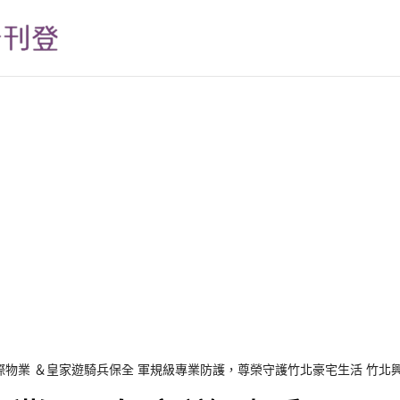
際物業 ＆皇家遊騎兵保全 軍規級專業防護，尊榮守護竹北豪宅生活 竹北