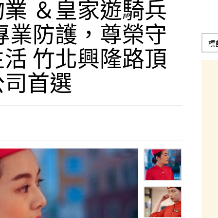
業 ＆皇家遊騎兵
專業防護，尊榮守
活 竹北興隆路頂
公司首選