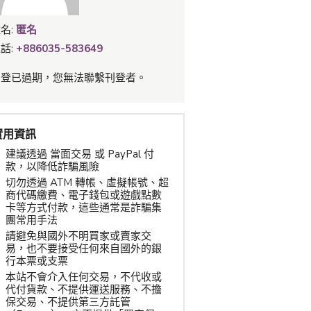
名:
匿名
話:
+886035-583649
刊登已過期，您無法聯繫刊登者。
實用資訊
建議透過 當面交易 或 PayPal 付
款，以降低詐騙風險
切勿透過 ATM 轉帳、虛擬帳號、超
商代碼繳費、電子錢包或遊戲點數
卡等方式付款，這些通常是詐騙集
團常用手法
請避免與國外不明買家或賣家交
易，也不要接受任何來自國外的銀
行本票或支票
本站不會介入任何交易，不代收或
代付貨款、不提供運送服務、不擔
保交易、不提供第三方託管