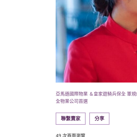
亞馬遜國際物業 ＆皇家遊騎兵保全 軍
全物業公司首選
聯繫賣家
分享
49 次頁面瀏覽