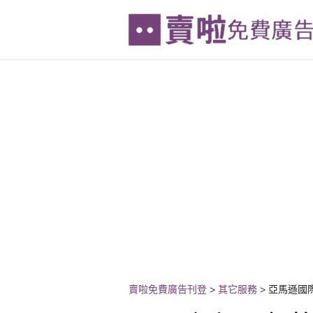
賣啦免費廣告刊登
>
其它服務
>
亞馬遜國