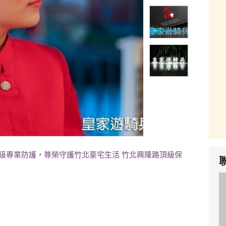
規級專業防護，尊榮守護竹北豪宅生活 竹北興隆路頂級保