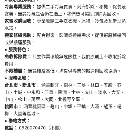
冷氣專業服務：
提供二手冷氣買賣、到府拆除、移機、保養及
安裝。無論冷氣是否仍在牆上，我們皆可協助卸除與回收。
家電收購回收：
專業收購二手洗衣機、冰箱、冷氣及瓦斯型熱
水器。
搬家修繕協助：
配合搬家、裝潢或換機需求，提供報廢舊機回
收與搬運服務。
● 服務特色：
免收拆除費：
只要作業環境無危險性，我們原則上不收取拆除
費用。
不限樓層：
無論樓層高低，均提供專業的搬運與回收協助。
● 服務區域：
台北市、新北市：
涵蓋新莊、樹林、三峽、林口、五股、泰
山、土城、中永和、三重、蘆洲、士林、文山、淡水、大安、
中山、松山、萬華、大同、北投等全區。
桃園市：
涵蓋桃園區、龜山、中壢、平鎮、大溪、龍潭、楊
梅、大園等區域。
● 聯絡方式：
電話：
0920070470（小鄭）