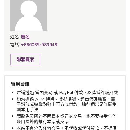
姓名:
匿名
電話:
+886035-583649
聯繫賣家
實用資訊
建議透過 當面交易 或 PayPal 付款，以降低詐騙風險
切勿透過 ATM 轉帳、虛擬帳號、超商代碼繳費、電
子錢包或遊戲點數卡等方式付款，這些通常是詐騙集
團常用手法
請避免與國外不明買家或賣家交易，也不要接受任何
來自國外的銀行本票或支票
本站不會介入任何交易，不代收或代付貨款、不提供