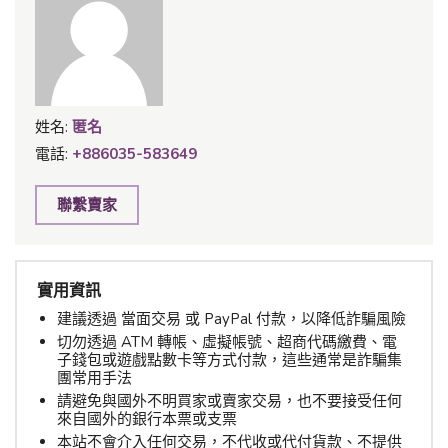
姓名:
匿名
電話:
+886035-583649
聯繫賣家
實用資訊
建議透過 當面交易 或 PayPal 付款，以降低詐騙風險
切勿透過 ATM 轉帳、虛擬帳號、超商代碼繳費、電
子錢包或遊戲點數卡等方式付款，這些通常是詐騙集
團常用手法
請避免與國外不明買家或賣家交易，也不要接受任何
來自國外的銀行本票或支票
本站不會介入任何交易，不代收或代付貨款、不提供