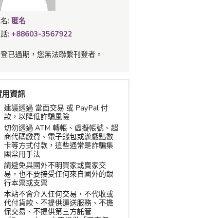
名:
匿名
話:
+88603-3567922
刊登已過期，您無法聯繫刊登者。
實用資訊
建議透過 當面交易 或 PayPal 付
款，以降低詐騙風險
切勿透過 ATM 轉帳、虛擬帳號、超
商代碼繳費、電子錢包或遊戲點數
卡等方式付款，這些通常是詐騙集
團常用手法
請避免與國外不明買家或賣家交
易，也不要接受任何來自國外的銀
行本票或支票
本站不會介入任何交易，不代收或
代付貨款、不提供運送服務、不擔
保交易、不提供第三方託管