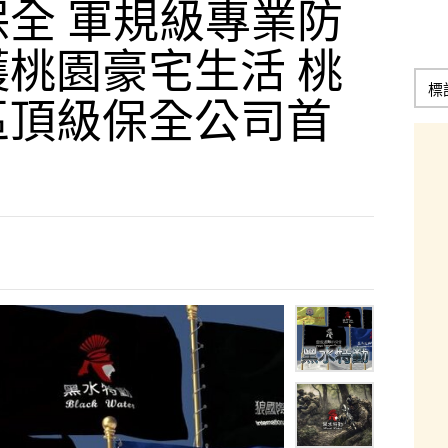
全 軍規級專業防
桃園豪宅生活 桃
區頂級保全公司首