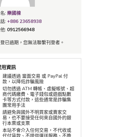
名:
樂國棟
話:
+886 23658938
他:
0912566948
刊登已過期，您無法聯繫刊登者。
實用資訊
建議透過 當面交易 或 PayPal 付
款，以降低詐騙風險
切勿透過 ATM 轉帳、虛擬帳號、超
商代碼繳費、電子錢包或遊戲點數
卡等方式付款，這些通常是詐騙集
團常用手法
請避免與國外不明買家或賣家交
易，也不要接受任何來自國外的銀
行本票或支票
本站不會介入任何交易，不代收或
代付貨款、不提供運送服務、不擔