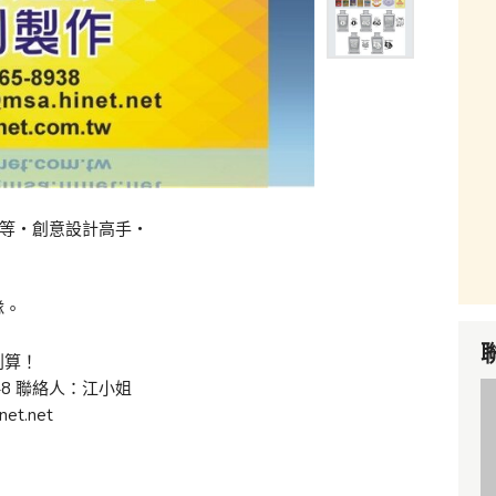
報等‧創意設計高手‧
隊。
划算！
-948 聯絡人：江小姐
net.net