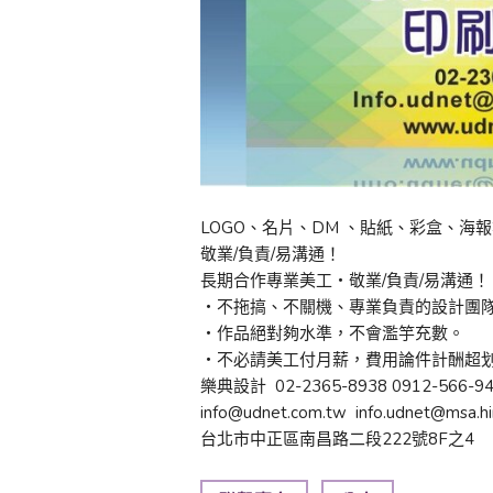
LOGO、名片、DM 、貼紙、彩盒、海
敬業/負責/易溝通！
長期合作專業美工‧敬業/負責/易溝通！
‧不拖搞、不關機、專業負責的設計團
‧作品絕對夠水準，不會濫竽充數。
‧不必請美工付月薪，費用論件計酬超
樂典設計 02-2365-8938 0912-566
info@udnet.com.tw info.udnet@msa.hi
台北市中正區南昌路二段222號8F之4