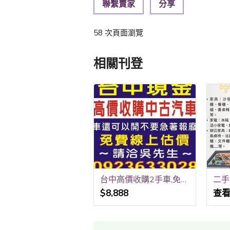
聯繫賣家
分享
58 次頁面瀏覽
相關刊登
台中高價收購2手車,免費線上報價,到府收購,請洽0923-633028吳先生
$8,888
查