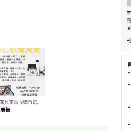
姓
電
其
二手家具家電收購首選LINE傳照片立即估價0985-983-777
看廣告