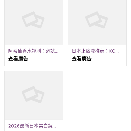
阿蒂仙香水評測：必試的熱門款式推薦
日本止癢液推薦：KOWA新款急救神器，一抹快速舒緩
查看廣告
查看廣告
2026最新日本美白錠推薦：打擊黑色素，養成透亮發光肌！