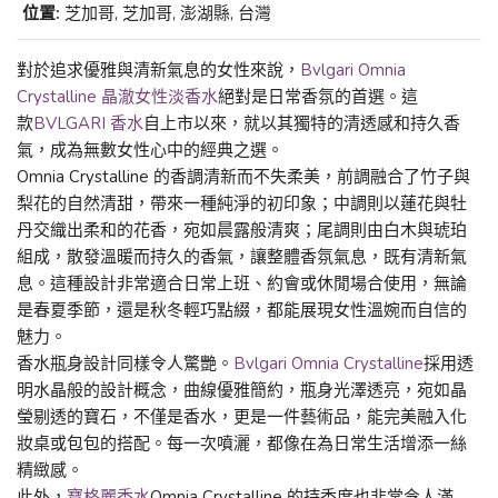
位置:
芝加哥, 芝加哥, 澎湖縣, 台灣
對於追求優雅與清新氣息的女性來說，
Bvlgari Omnia
Crystalline 晶澈女性淡香水
絕對是日常香氛的首選。這
款
BVLGARI 香水
自上市以來，就以其獨特的清透感和持久香
氣，成為無數女性心中的經典之選。
Omnia Crystalline 的香調清新而不失柔美，前調融合了竹子與
梨花的自然清甜，帶來一種純淨的初印象；中調則以蓮花與牡
丹交織出柔和的花香，宛如晨露般清爽；尾調則由白木與琥珀
組成，散發溫暖而持久的香氣，讓整體香氛氣息，既有清新氣
息。這種設計非常適合日常上班、約會或休閒場合使用，無論
是春夏季節，還是秋冬輕巧點綴，都能展現女性溫婉而自信的
魅力。
香水瓶身設計同樣令人驚艷。
Bvlgari Omnia Crystalline
採用透
明水晶般的設計概念，曲線優雅簡約，瓶身光澤透亮，宛如晶
瑩剔透的寶石，不僅是香水，更是一件藝術品，能完美融入化
妝桌或包包的搭配。每一次噴灑，都像在為日常生活增添一絲
精緻感。
此外，
寶格麗香水
Omnia Crystalline 的持香度也非常令人滿