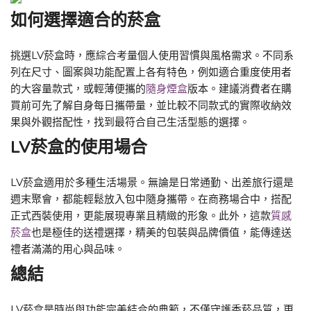
如何選擇適合的菸盒
挑選LV菸盒時，應綜合考量個人使用習慣與風格需求。不同系
列在尺寸、圖案與功能配置上各有特色，例如適合重度使用者
的大容量款式，或輕薄便攜的
隨身煙盒
版本。建議消費者在購
買前可先了解自身每日攜帶量，並比較不同款式的實際收納效
果與外觀搭配性，找到最符合自己生活型態的選擇。
LV菸盒的使用場合
LV菸盒適用於多種生活場景。無論是日常通勤、出差旅行還是
週末聚會，都能輕鬆放入包中隨身攜帶。在商務場合中，搭配
正式西裝使用，更能展現專業且精緻的形象。此外，這款
質感
菸盒
也是極佳的送禮選擇，精美的包裝與品牌價值，能傳達送
禮者滿滿的用心與品味。
總結
LV菸盒是時尚與功能完美結合的典範，不僅守護香菸品質，更