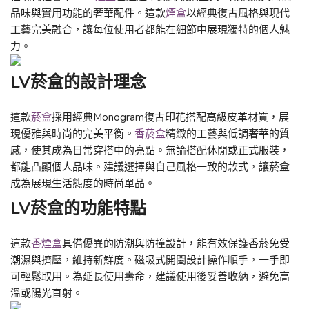
品味與實用功能的奢華配件。這款
煙盒
以經典復古風格與現代
工藝完美融合，讓每位使用者都能在細節中展現獨特的個人魅
力。
LV菸盒的設計理念
這款
菸盒
採用經典Monogram復古印花搭配高級皮革材質，展
現優雅與時尚的完美平衡。
香菸盒
精緻的工藝與低調奢華的質
感，使其成為日常穿搭中的亮點。無論搭配休閒或正式服裝，
都能凸顯個人品味。建議選擇與自己風格一致的款式，讓菸盒
成為展現生活態度的時尚單品。
LV菸盒的功能特點
這款
香煙盒
具備優異的防潮與防撞設計，能有效保護香菸免受
潮濕與擠壓，維持新鮮度。磁吸式開闔設計操作順手，一手即
可輕鬆取用。為延長使用壽命，建議使用後妥善收納，避免高
溫或陽光直射。