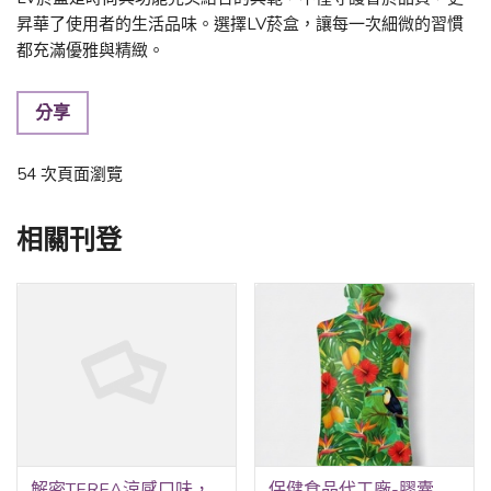
昇華了使用者的生活品味。選擇LV菸盒，讓每一次細微的習慣
都充滿優雅與精緻。
分享
54 次頁面瀏覽
相關刊登
解密TEREA涼感口味，適合喜歡清新的人選擇
保健食品代工廠-膠囊代工、錠劑代工、粉包代工、水劑代工、果凍代工、酵素果凍、軟袋充填代工、造型水平機代工-嘉護保生技