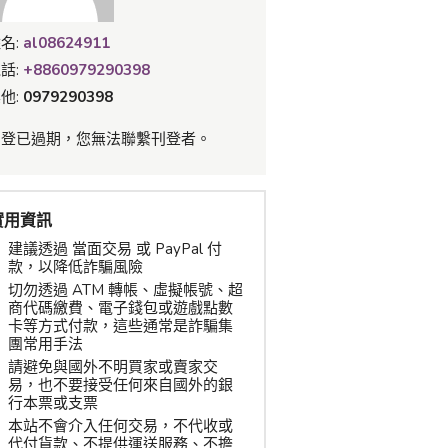
名:
al08624911
話:
+8860979290398
他:
0979290398
刊登已過期，您無法聯繫刊登者。
實用資訊
建議透過 當面交易 或 PayPal 付
款，以降低詐騙風險
切勿透過 ATM 轉帳、虛擬帳號、超
商代碼繳費、電子錢包或遊戲點數
卡等方式付款，這些通常是詐騙集
團常用手法
請避免與國外不明買家或賣家交
易，也不要接受任何來自國外的銀
行本票或支票
本站不會介入任何交易，不代收或
代付貨款、不提供運送服務、不擔