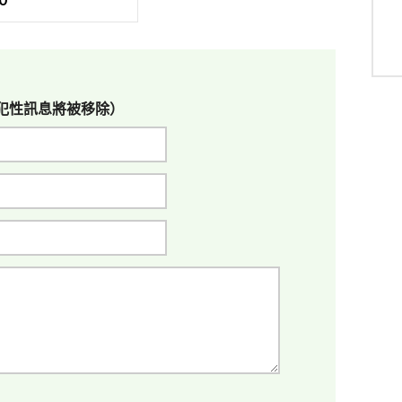
0
犯性訊息將被移除）