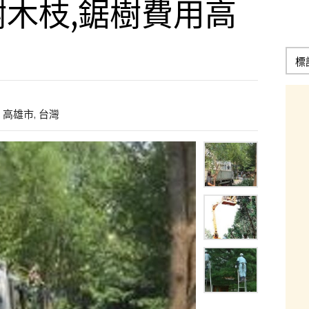
木枝,鋸樹費用高
 高雄市, 台灣