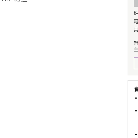
姓
電
其