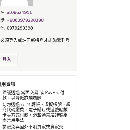
名:
al08624911
話:
+8860979290398
他:
0979290398
您必須登入或註冊新帳戶才能聯繫刊登
主
登入
實用資訊
建議透過 當面交易 或 PayPal 付
款，以降低詐騙風險
切勿透過 ATM 轉帳、虛擬帳號、超
商代碼繳費、電子錢包或遊戲點數
卡等方式付款，這些通常是詐騙集
團常用手法
請避免與國外不明買家或賣家交