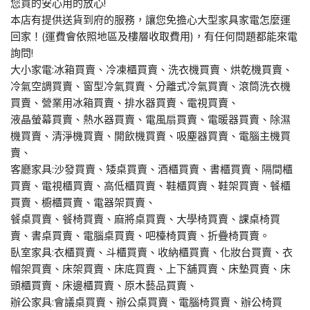
您買的安心用的放心!
本店有提供送貨到府的服務，讓您免擔心大型家具家電怎麼運
回家！(運費會依照地區及樓層收取費用)，有任何問題都能來電
詢問!
大小家電:冰箱買賣、冷凍櫃買賣、洗衣機買賣、烘乾機買賣、
冷氣空調買賣、窗型冷氣買賣、分離式冷氣買賣、滾筒洗衣機
買賣、營業用冰箱買賣、排水器買賣、電視買賣、
液晶螢幕買賣、熱水器買賣、電風扇買賣、電暖器買賣、除濕
機買賣、清淨機買賣、開飲機買賣、吸塵器買賣、電腦主機買
賣、
客廳家具:沙發買賣、矮桌買賣、酒櫃買賣、書櫃買賣、隔間櫃
買賣、電視櫃買賣、高低櫃買賣、鞋櫃買賣、鞋架買賣、餐櫃
買賣、櫥櫃買賣、電器架買賣、
餐桌買賣、餐椅買賣、麻將桌買賣、大學椅買賣、課桌椅買
賣、書桌買賣、電腦桌買賣、吧檯椅買賣、折疊椅買賣。
臥室家具:衣櫃買賣、斗櫃買賣、收納櫃買賣、化妝台買賣、衣
帽架買賣、床架買賣、床底買賣、上下舖買賣、床墊買賣、床
頭櫃買賣、床邊櫃買賣、原木藝品買賣、
辦公家具:會議桌買賣、辦公桌買賣、電腦椅買賣、辦公椅買