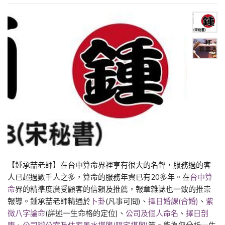
【鍾承喆老師】在台中算命界裡享有很大的名聲，服務過的客
人已超過數千人之多，算命的服務年資已有20多年。在
台中算
命
界的精準度廣受顧客的信賴及推薦，報章雜誌也一致的推崇
報導。鍾承喆老師精通於
卜卦
(凡事可問)、
擇日婚課(合婚)
、
紫
微八字論命
(詳述一生命格的定位)、
公司及個人命名
、
擇日剖