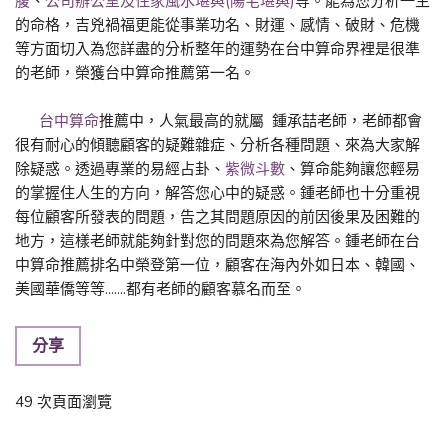
腹
、
公司辦公室及住家風水堪輿(陽宅堪輿)
等。能為您分析一生
的命格，吉兇禍福更能從事業功名、財運、感情、破財、危機
等方面切入為您詳盡的分析整年的運勢在台中算命界裡是很準
的老師，榮獲台中算命推薦第一名。
台中算命
推薦中，人氣最高的就屬 鍾承喆老師，老師都會
很有耐心的傾聽顧客的疑難雜症、分析各種問題、來為大家解
除疑惑。透過專業的易經占卦、
紫微斗數
、算命能夠讓您輕易
的掌握住人生的方向，解答您心中的疑惑。鍾老師也十分重視
每位顧客所發表的問題，告之其問題原因的前因後果及困難的
地方，這樣老師就能夠針對您的問題來為您解答。鍾老師在台
中算命推薦排名中榮登第一位，顧客在海內外如日本、韓國、
美國華僑等等.......都有老師的顧客慕名而至。
分享
49 次頁面瀏覽