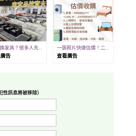
搬家換家具？很多人先來宏品二手家具館找 04-24078608
一張照片快速估價！二手家具家電到府收購
看廣告
查看廣告
犯性訊息將被移除）