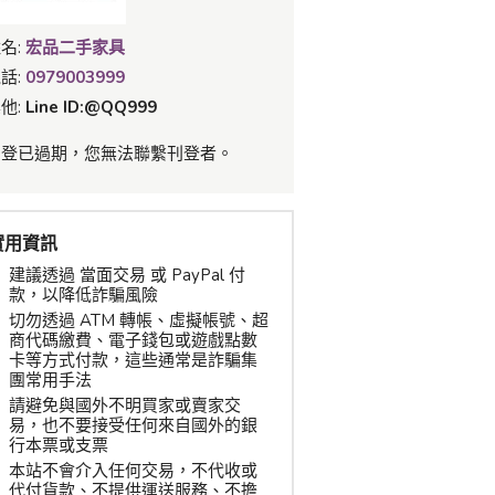
名:
宏品二手家具
話:
0979003999
他:
Line ID:@QQ999
刊登已過期，您無法聯繫刊登者。
實用資訊
建議透過 當面交易 或 PayPal 付
款，以降低詐騙風險
切勿透過 ATM 轉帳、虛擬帳號、超
商代碼繳費、電子錢包或遊戲點數
卡等方式付款，這些通常是詐騙集
團常用手法
請避免與國外不明買家或賣家交
易，也不要接受任何來自國外的銀
行本票或支票
本站不會介入任何交易，不代收或
代付貨款、不提供運送服務、不擔