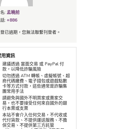
名:
孟曉前
話:
+886
刊登已過期，您無法聯繫刊登者。
實用資訊
建議透過 當面交易 或 PayPal 付
款，以降低詐騙風險
切勿透過 ATM 轉帳、虛擬帳號、超
商代碼繳費、電子錢包或遊戲點數
卡等方式付款，這些通常是詐騙集
團常用手法
請避免與國外不明買家或賣家交
易，也不要接受任何來自國外的銀
行本票或支票
本站不會介入任何交易，不代收或
代付貨款、不提供運送服務、不擔
保交易、不提供第三方託管