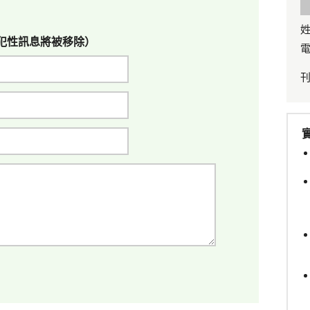
姓
犯性訊息將被移除）
電