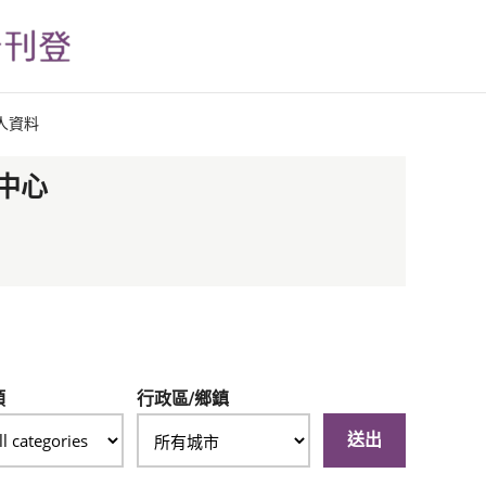
人資料
中心
類
行政區/鄉鎮
送出