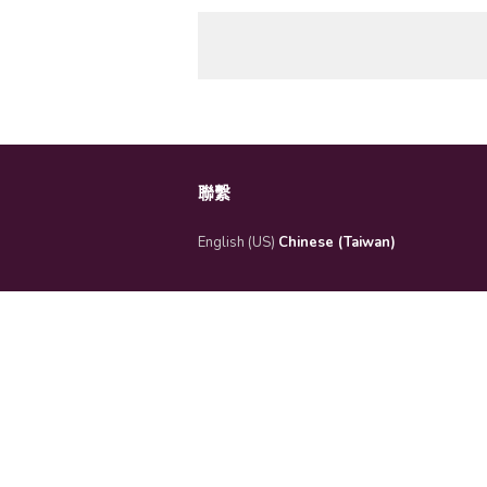
聯繫
English (US)
Chinese (Taiwan)