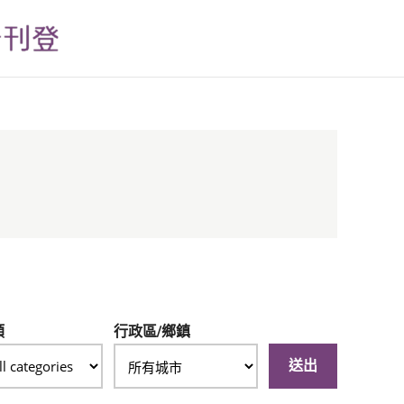
類
行政區/鄉鎮
送出