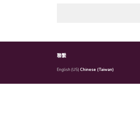
聯繫
English (US)
Chinese (Taiwan)