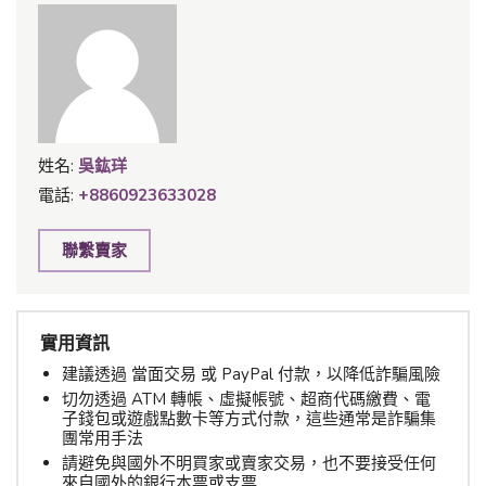
姓名:
吳鈜珜
電話:
+8860923633028
聯繫賣家
實用資訊
建議透過 當面交易 或 PayPal 付款，以降低詐騙風險
切勿透過 ATM 轉帳、虛擬帳號、超商代碼繳費、電
子錢包或遊戲點數卡等方式付款，這些通常是詐騙集
團常用手法
請避免與國外不明買家或賣家交易，也不要接受任何
來自國外的銀行本票或支票