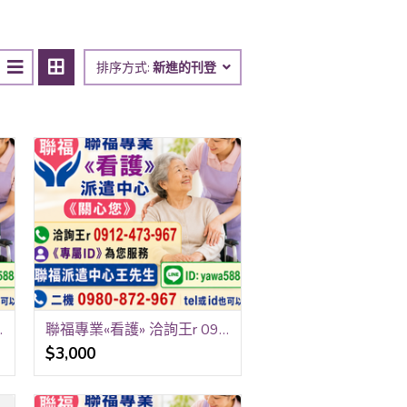
排序方式:
新進的刊登
912-473-967 聯福派遣中心王先生
聯福專業«看護» 洽詢王r 0912-473-967 《專屬ID》yawa5888
$3,000