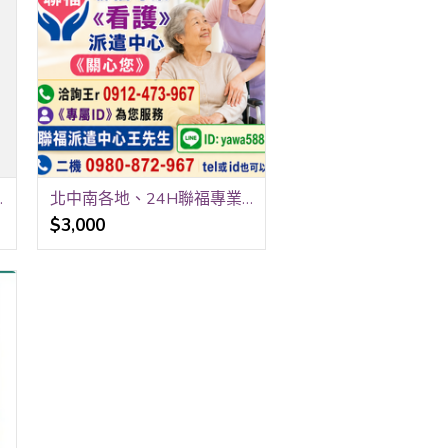
重灌與網路設定
北中南各地、24H聯福專業«看護»派遣中心 洽詢王r 0912-473-967 《專屬ID》yawa5888 聯福派遣中心王先生 二機 0980-872-967 tel或ID也可以
$3,000