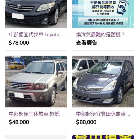
中部便宜代步車,Toyota,豐田,Altis,1.8L,自排,低里程,i-key,免用鑰匙啟動,省油,省稅金
換冷氣最難的是舊機？這方法讓你輕鬆解決 0979003999
$78,000
查看廣告
中部超便宜休旅車,超低里程,2.3L,5人座,黑皮椅,黑內裝,超便宜代步車
中部超便宜豐田休旅車,Wish,5門,7人座,2.0L,自排,低里程,要買要快
$48,000
$88,000