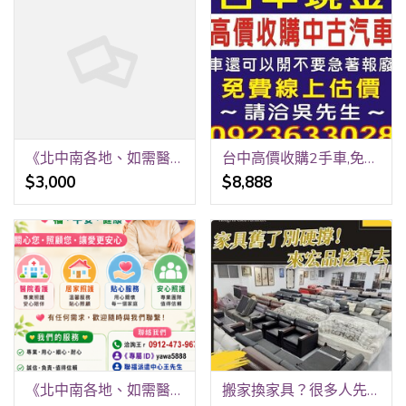
《北中南各地、如需醫院、居家看護》24H 《請提早預約、才可能會有看護》 祝福平安、健康。 聯福專業«看護»派遣中心《關心您》 洽詢王r 0912-473-967
台中高價收購2手車,免費線上報價,到府收購,請洽0923-633028吳先生
$3,000
$8,888
《北中南各地、如需醫院、居家看護》24H 《請提早預約、才可能會有看護》 祝福平安、健康。 聯福專業«看護»派遣中心《關心您》 洽詢王r 0912-473-967
搬家換家具？很多人先來宏品二手家具館找 04-24078608