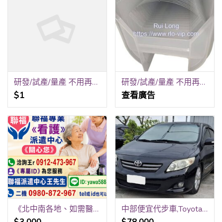
研發/試產/量產 不用再跑五家！銳隆光電一站式全包
研發/試產/量產 不用再跑五家！銳隆光電一站式全包！
$1
查看廣告
《北中南各地、如需醫院、居家看護》24H 《請提早預約、才可能會有看護》 祝福平安、健康。 聯福專業«看護»派遣中心《關心您》 洽詢王r 0912-473-967
中部便宜代步車,Toyota,豐田,Altis,1.8L,自排,低里程,i-key,免用鑰匙啟動,省油,省稅金