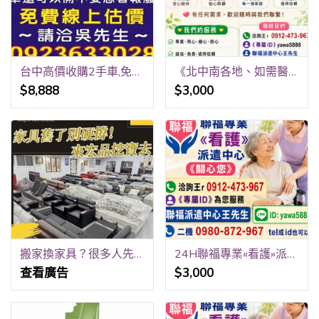
台中高價收購2手車,免費線上報價,到府收購,請洽0923-633028吳先生
《北中南各地、如需醫院、居家看護》24H 《請提早預約、才可能會有看護》 祝福平安、健康。 聯福專業«看護»派遣中心《關心您》 洽詢王r 0912-473-967
$8,888
$3,000
搬家換家具？很多人先來宏品二手家具館找 04-24078608
24H聯福專業«看護»派遣中心《關心您》 洽詢王r 0912-473-967 《專屬ID》yawa5888 聯福派遣中心王先生
查看廣告
$3,000