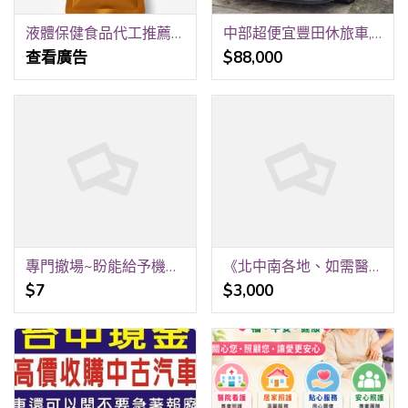
液體保健食品代工推薦｜嘉護保生技｜從配方設計到上市完整服務
中部超便宜豐田休旅車,Wish,5門,7人座,2.0L,自排,低里程,要買要快
查看廣告
$88,000
專門撤場~盼能給予機會~
《北中南各地、如需醫院、居家看護》24H 《請提早預約、才可能會有看護》 祝福平安、健康。 聯福專業«看護»派遣中心《關心您》 洽詢王r 0912-473-967
$7
$3,000