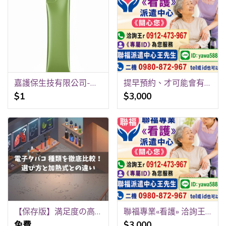
嘉護保生技有限公司-保健食品代工-液體充填代工、酵素果凍代工、膠原蛋白飲品代工、膠囊、錠劑、粉包 OEM
提早預約、才可能會有看護》 祝福平安、健康。 聯福專業«看護»派遣中心《關心您》 洽詢王r 0912-473-967 聯福派遣中心王先生
$1
$3,000
【保存版】満足度の高いデバイスの選び方｜紙タバコからスムーズに移行するコツ
聯福專業«看護» 洽詢王r 0912-473-967 《專屬ID》yawa5888
免費
$3,000