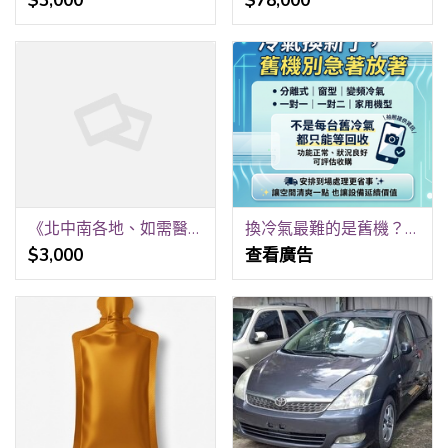
$3,000
$78,000
《北中南各地、如需醫院、居家看護》24H 《請提早預約、才可能會有看護》 祝福平安、健康。 聯福專業«看護»派遣中心《關心您》 洽詢王r 0912-473-967
換冷氣最難的是舊機？這方法讓你輕鬆解決 0979003999
$3,000
查看廣告